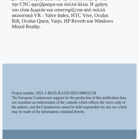
την CNC-φρεζάρισμα και πολλά άλλα. Η χρήση
του είναι δωρεάν και υποστηρίζεται από πολλά
ακουστικά VR - Valve Index, HTC Vive, Oculus
Rift, Oculus Quest, Varjo, HP Reverb και Windows
Mixed Reality.
Project number: 2021-1-BG01-KA220-HED-000032128
The European Commission support for the production of this publication does
not constitute an endorsement of the contents which reflects the views only of
the authors, and the Commission cannot be held responsible for any use which
may be made of the information contained therein.