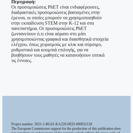
Περιγραφή:
Οι προσομοιώσεις PhET είναι ενδιαφέρουσες,
διαδραστικές προσομοιώσεις βασισμένες στην
έρευνα, οι οποίες μπορούν να χρησιμοποιηθούν
στην εκπαίδευση STEM στην Κ-12 και στα
πανεπιστήμια. Οι προσομοιώσεις PhET
ζωντανεύουν ό,τι είναι αόρατο στο μάτι
χρησιμοποιώντας γραφικά και διαισθητικά στοιχεία
ελέγχου, όπως χειρισμούς με κλικ και σύρσιμο,
ρυθμιστικά και κουμπιά επιλογής, για να
βοηθήσουν τους μαθητές να κατανοήσουν οπτικά
τις έννοιες.
Project number: 2021-1-BG01-KA220-HED-000032128
The European Commission support for the production of this publication does
not constitute an endorsement of the contents which reflects the views only of