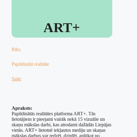
ART+
Rīks
Papildinātā realitāte
Saite
Apraksts:
Papildinātās realitātes platforma ART+. Tās
lietotājiem ir pieejami vairāk nekā 15 vizuālie un
skaņu mākslas darbi, kas atrodami dažādās Liepājas
vietās. ART+ lietotnē iekļautos mediju un skaņas
mākslas darbus var redzēt, dzirdēt, aplūkot no