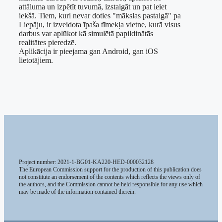
attāluma un izpētīt tuvumā, izstaigāt un pat ieiet
iekšā. Tiem, kuri nevar doties "mākslas pastaigā" pa
Liepāju, ir izveidota īpaša tīmekļa vietne, kurā visus
darbus var aplūkot kā simulētā papildinātās
realitātes pieredzē.
Aplikācija ir pieejama gan Android, gan iOS
lietotājiem.
Project number: 2021-1-BG01-KA220-HED-000032128
The European Commission support for the production of this publication does
not constitute an endorsement of the contents which reflects the views only of
the authors, and the Commission cannot be held responsible for any use which
may be made of the information contained therein.