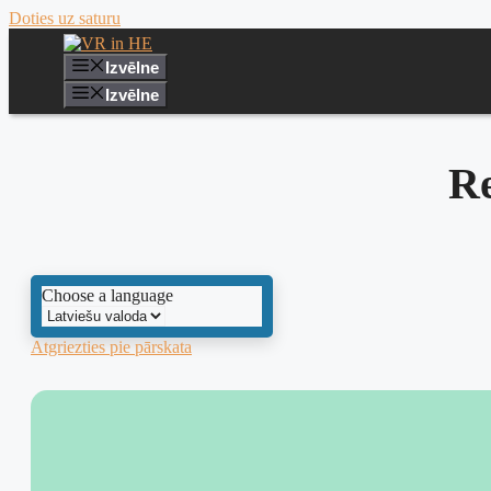
Doties uz saturu
Izvēlne
Izvēlne
R
Choose a language
Atgriezties pie pārskata