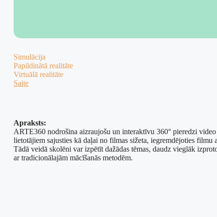
Simulācija
Papildinātā realitāte
Virtuālā realitāte
Saite
Apraksts:
ARTE360 nodrošina aizraujošu un interaktīvu 360° pieredzi video fo
lietotājiem sajusties kā daļai no filmas sižeta, iegremdējoties filmu
Tādā veidā skolēni var izpētīt dažādas tēmas, daudz vieglāk izproto
ar tradicionālajām mācīšanās metodēm.