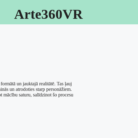
Arte360VR
rmātā un jauktajā realitātē. Tas ļauj
 ainās un atrodoties starp personāžiem.
t mācību saturu, salīdzinot šo procesu