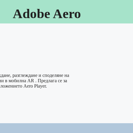
Adobe Aero
ждане, разглеждане и споделяне на
и в мобилна AR . Предлага се за
иложението Aero Player.