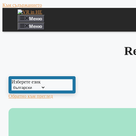
Към съдържанието
Меню
Меню
R
Изберете език
Обратно към преглед