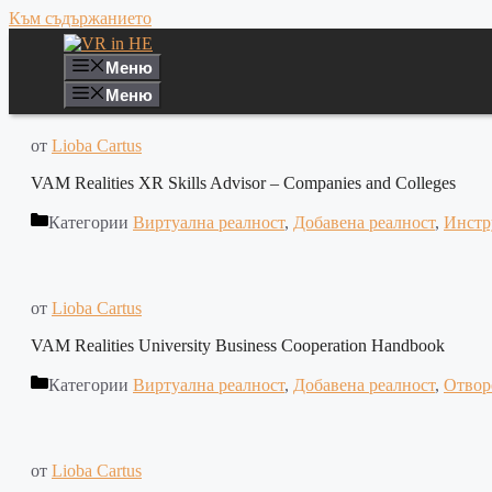
Към съдържанието
Меню
Меню
от
Lioba Cartus
VAM Realities XR Skills Advisor – Companies and Colleges
Категории
Виртуална реалност
,
Добавена реалност
,
Инстр
от
Lioba Cartus
VAM Realities University Business Cooperation Handbook
Категории
Виртуална реалност
,
Добавена реалност
,
Отвор
от
Lioba Cartus