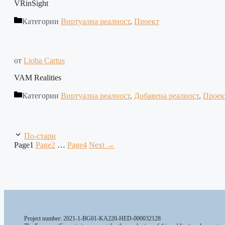
VRinSight
Категории
Виртуална реалност
,
Проект
от
Lioba Cartus
VAM Realities
Категории
Виртуална реалност
,
Добавена реалност
,
Проек
По-стари
Page
1
Page
2
…
Page
4
Next
→
Project number: 2021-1-BG01-KA220-HED-000032128