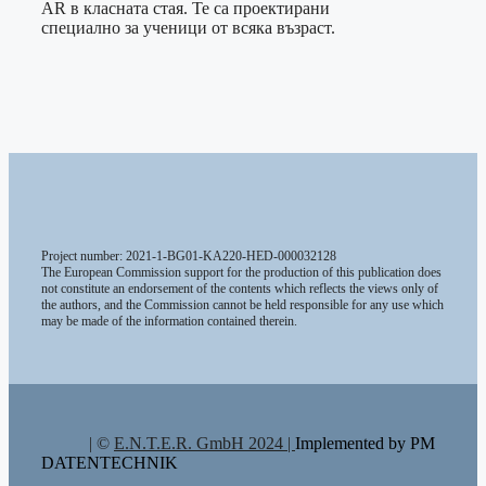
AR в класната стая. Те са проектирани
специално за ученици от всяка възраст.
Project number: 2021-1-BG01-KA220-HED-000032128
The European Commission support for the production of this publication does
not constitute an endorsement of the contents which reflects the views only of
the authors, and the Commission cannot be held responsible for any use which
may be made of the information contained therein.
| ©
E.N.T.E.R. GmbH 2024 |
Implemented by PM
DATENTECHNIK