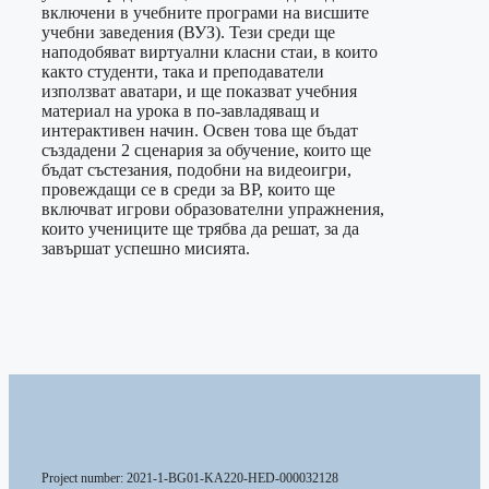
включени в учебните програми на висшите
учебни заведения (ВУЗ). Тези среди ще
наподобяват виртуални класни стаи, в които
както студенти, така и преподаватели
използват аватари, и ще показват учебния
материал на урока в по-завладяващ и
интерактивен начин. Освен това ще бъдат
създадени 2 сценария за обучение, които ще
бъдат състезания, подобни на видеоигри,
провеждащи се в среди за ВР, които ще
включват игрови образователни упражнения,
които учениците ще трябва да решат, за да
завършат успешно мисията.
Project number: 2021-1-BG01-KA220-HED-000032128