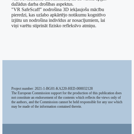
dažādus darba drošības aspektus.
"VR SafeScaff" nodrošina 3D iekļaujošu mācību
pieredzi, kas uzlabo apkārtējo notikumu kognitīvo
izjūtu un nodrošina indivīdus ar nosacījumiem, lai
viņi varētu stiprināt fizisko refleksīvo atmiņu.
Project number: 2021-1-BG01-KA220-HED-000032128
The European Commission support for the production of this publication does
not constitute an endorsement of the contents which reflects the views only of
the authors, and the Commission cannot be held responsible for any use which
may be made of the information contained therein.