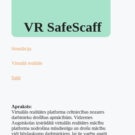
VR SafeScaff
Simulācija
Virtuālā realitāte
Saite
Apraksts:
Virtuālās realitātes platforma celtniecības nozares
darbinieku drošības apmācībām. Vidzemes
Augstskolas izstrādātā virtuālās realitātes mācību
platforma nodrošina mūsdienīgu un drošu mācību
vidi būvlaukumu darbiniekiem, lai tie varētu apgūt