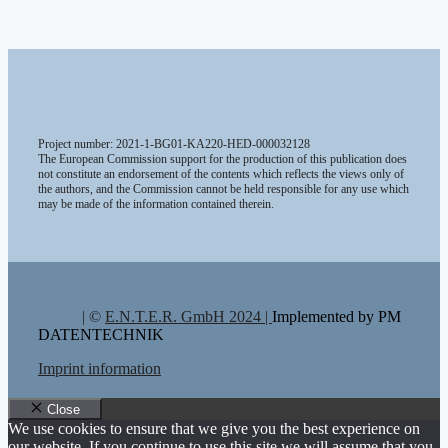
Project number: 2021-1-BG01-KA220-HED-000032128
The European Commission support for the production of this publication does
not constitute an endorsement of the contents which reflects the views only of
the authors, and the Commission cannot be held responsible for any use which
may be made of the information contained therein.
| ©
E.N.T.E.R. GmbH 2024 |
Implemented by PM
DATENTECHNIK
Imprint information
Close
We use cookies to ensure that we give you the best experience on
our website. If you continue to use this site we will assume that you