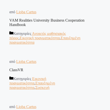
από
Lioba Cartus
VAM Realities University Business Cooperation
Handbook
Κατηγορίες
Ανοικτός μαθησιακός
πόρος
,
Εικονική πραγματικότητα
,
Επαυξημένη
πραγματικότητα
από
Lioba Cartus
ClassVR
Κατηγορίες
Εικονική
πραγματικότητα
,
Επαυξημένη
πραγματικότητα
,
Συσκευή
από
Lioba Cartus