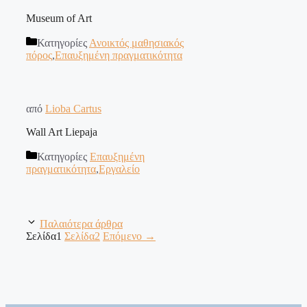
Museum of Art
Κατηγορίες
Ανοικτός μαθησιακός
πόρος
,
Επαυξημένη πραγματικότητα
από
Lioba Cartus
Wall Art Liepaja
Κατηγορίες
Επαυξημένη
πραγματικότητα
,
Εργαλείο
Παλαιότερα άρθρα
Σελίδα
1
Σελίδα
2
Επόμενο
→