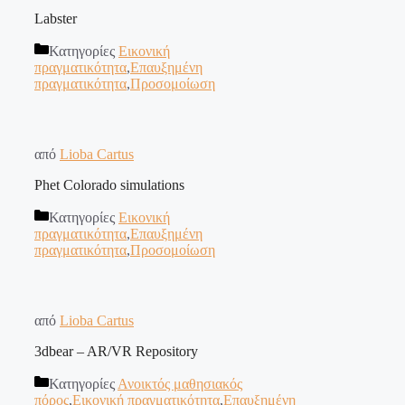
Labster
Κατηγορίες
Εικονική
πραγματικότητα
,
Επαυξημένη
πραγματικότητα
,
Προσομοίωση
από
Lioba Cartus
Phet Colorado simulations
Κατηγορίες
Εικονική
πραγματικότητα
,
Επαυξημένη
πραγματικότητα
,
Προσομοίωση
από
Lioba Cartus
3dbear – AR/VR Repository
Κατηγορίες
Ανοικτός μαθησιακός
πόρος
,
Εικονική πραγματικότητα
,
Επαυξημένη