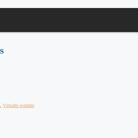
s
e
,
Virtuālā realitāte