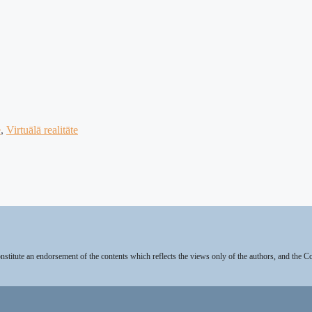
e
,
Virtuālā realitāte
stitute an endorsement of the contents which reflects the views only of the authors, and the 