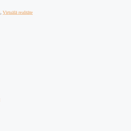
e
,
Virtuālā realitāte
e