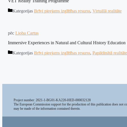
VET Reality Training Programme
Kategorijas
Brīvi pieejams izglītības resurss
,
Virtuālā realitāte
pēc
Lioba Cartus
Immersive Experiences in Natural and Cultural History Education
Kategorijas
Brīvi pieejams izglītības resurss
,
Papildinātā realitāt
Project number: 2021-1-BG01-KA220-HED-000032128
The European Commission support for the production of this publication does not con
may be made of the information contained therein.