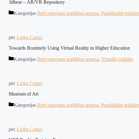
3dbear – AR/VR Repository
Kategorijas
Brīvi pieejams izglītības resurss
,
Papildinātā realitāt
pēc
Lioba Cartus
Towards Routinely Using Virtual Reality in Higher Education
Kategorijas
Brīvi pieejams izglītības resurss
,
Virtuālā realitāte
pēc
Lioba Cartus
Museum of Art
Kategorijas
Brīvi pieejams izglītības resurss
,
Papildinātā realitāt
pēc
Lioba Cartus