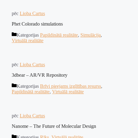
pēc
Lioba Cartus
Phet Colorado simulations
Kategorijas
Papildinātā realitāte
,
Simulācija
,
Virtuālā realitāte
pēc
Lioba Cartus
3dbear – AR/VR Repository
Kategorijas
Brīvi pieejams izglītības resurss
,
Papildinātā realitāte
,
Virtuālā realitāte
pēc
Lioba Cartus
Nanome – The Future of Molecular Design
Kategorijas
Rīks
,
Virtuālā realitāte