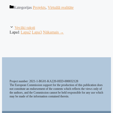
Kategorijas
Projekts
,
Virtuālā realitāte
Vecāki raksti
Lapa
1
Lapa
2
Lapa
3
Nākamais
→
Project number: 2021-1-BG01-KA220-HED-000032128
The European Commission support for the production of this publication does
not constitute an endorsement of the contents which reflects the views only of
the authors, and the Commission cannot be held responsible for any use which
may be made of the information contained therein.