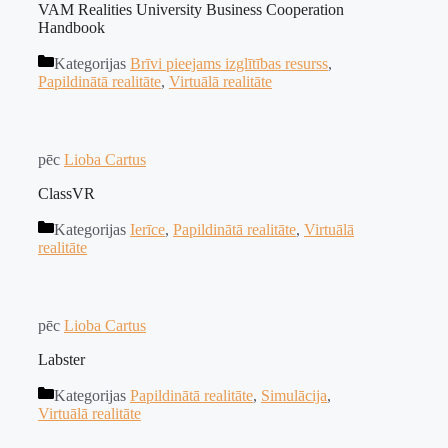
VAM Realities University Business Cooperation
Handbook
Kategorijas
Brīvi pieejams izglītības resurss
,
Papildinātā realitāte
,
Virtuālā realitāte
pēc
Lioba Cartus
ClassVR
Kategorijas
Ierīce
,
Papildinātā realitāte
,
Virtuālā
realitāte
pēc
Lioba Cartus
Labster
Kategorijas
Papildinātā realitāte
,
Simulācija
,
Virtuālā realitāte