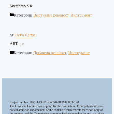
Sketchfab VR
Категории
Виртуална реалност
,
Инструмент
от
Lioba Cartus
ARTutor
Категории
Добавена реалност
,
Инструмент
Project number: 2021-1-BG01-KA220-HED-000032128
The European Commission support for the production of this publication does
not constitute an endorsement of the contents which reflects the views only of
the authors, and the Commission cannot be held responsible for any use which